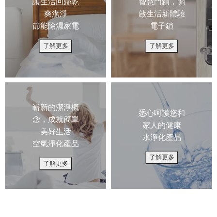
讓生活回歸乾
智慧門鎖，開
爽潔淨
啟生活新體驗
節能除濕家電
電子鎖
了解更多
了解更多
嶄新的潔淨概
悉心呵護您和
念，成就簡單
家人的健康
美好生活
水淨化產品
空氣淨化產品
了解更多
了解更多