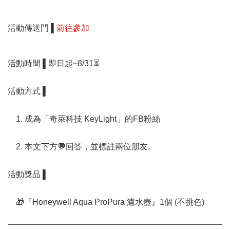
活動傳送門 ▌
前往參加
活動時間 ▌即日起~8/31⏳
活動方式 ▌
1. 成為「奇萊科技 KeyLight」的FB粉絲
2. 本文下方💬回答，並標註兩位朋友。
活動獎品 ▌
🎁『Honeywell Aqua ProPura 濾水壺』1個 (不挑色)