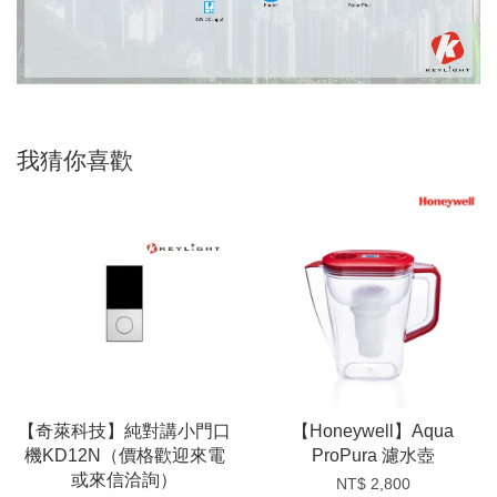
我猜你喜歡
【奇萊科技】純對講小門口
【Honeywell】Aqua
機KD12N（價格歡迎來電
ProPura 濾水壺
或來信洽詢）
NT$ 2,800