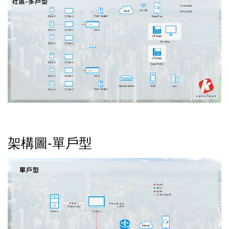
架構圖-單戶型